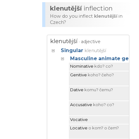
klenutější
inflection
How do you inflect
klenutější
in
Czech?
klenutější
· adjective
Singular
klenutější
Masculine animate gend
Nominative
kdo? co?
k
Genitive
koho? čeho?
b
k
Dative
komu? čemu?
k
k
Accusative
koho? co?
p
k
Vocative
kl
Locative
o kom? o čem?
o
k