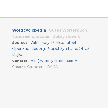
Wordcyclopedia
Gutes Wörterbuch
Толстый словарь
Dobrý slovník
Sources
Wiktionary
,
Panlex
,
Tatoeba
,
OpenSubtitles.org
,
Project Syndicate
,
OPUS
,
Majka
Contact
info@wordcyclopedia.com
Creative Commons BY-SA