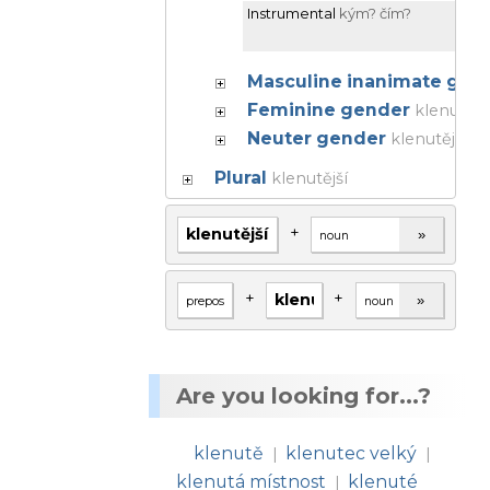
Instrumental
kým? čím?
s
k
Masculine inanimate gen
Feminine gender
klenutějš
Neuter gender
klenutější
Plural
klenutější
+
»
+
+
»
Are you looking for...?
klenutě
klenutec velký
|
|
klenutá místnost
klenuté
|