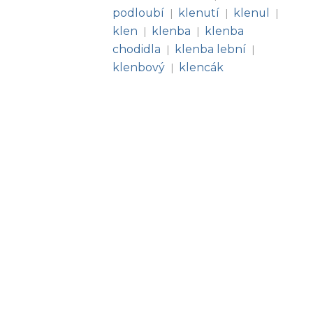
podloubí
klenutí
klenul
|
|
|
klen
klenba
klenba
|
|
chodidla
klenba lební
|
|
klenbový
klencák
|