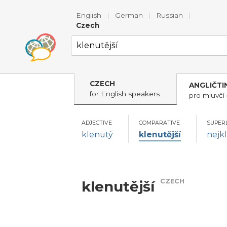
English
|
German
|
Russian
|
Czech
CZECH
ANGLIČTI
for English speakers
pro mluvčí 
ADJECTIVE
COMPARATIVE
SUPER
klenutý
klenutější
nejk
CZECH
klenutější