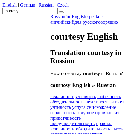
English
|
German
|
Russian
|
Czech
Russian
for English speakers
английский
для русскоговорящих
courtesy
English
Translation
courtesy
in
Russian
How do you say
courtesy
in Russian?
courtesy
English » Russian
вежливость
учтивость
любезность
обходительность
ве́жливость
этикет
учти́вость
услуга
снисхожде́ние
сердечность
радушие
привилегия
приветливость
предупредительность
правила
вежливости
обходи́тельность
льгота