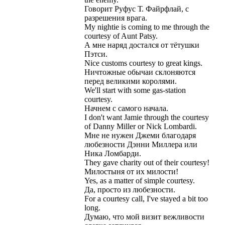
Говорит
Руфус
Т
.
Файрфлай
,
с
разрешения
врага
.
My
nightie
is
coming
to
me
through
the
courtesy
of
Aunt
Patsy
.
А
мне
наряд
достался
от
тётушки
Пэтси
.
Nice
customs
courtesy
to
great
kings
.
Ничтожные
обычаи
склоняются
перед
великими
королями
.
We
'
ll
start
with
some
gas
-
station
courtesy
.
Начнем
с
самого
начала
.
I
don
'
t
want
Jamie
through
the
courtesy
of
Danny
Miller
or
Nick
Lombardi
.
Мне
не
нужен
Джеми
благодаря
любезности
Дэнни
Миллера
или
Ника
Ломбарди
.
They
gave
charity
out
of
their
courtesy
!
Милостыня
от
их
милости
!
Yes
,
as
a
matter
of
simple
courtesy
.
Да
,
просто
из
любезности
.
For
a
courtesy
call
,
I
'
ve
stayed
a
bit
too
long
.
Думаю
,
что
мой
визит
вежливости