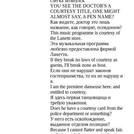
слегка
затянулся
.
YOU
SEE
THE
DOCTOR
'
S
A
COURTESY
TITLE
,
ONE
MIGHT
ALMOST
SAY
,
A
PEN
NAME
?
Как
видите
,
доктор
это
лишь
название
,
как
говорят
,
псевдоним
?
This
music
programme
is
courtesy
of
the
Lanetti
store
.
Эта
музыкальная
программа
любезно
предоставлена
фирмой
Ланетти
.
If
they
break
no
laws
of
courtesy
as
guests
,
I
'
ll
break
none
as
host
.
Если
они
не
нарушат
законов
гостеприимства
,
то
их
не
нарушу
и
я
.
I
am
the
premiere
danseuse
here
.
and
entitled
to
courtesy
.
Я
здесь
первая
танцовщица
и
требую
уважения
.
Does
he
have
a
courtesy
card
from
the
police
department
or
something
?
У
него
есть
освобождение
,
выданное
отделом
полиции
?
Because
I
cannot
flatter
and
speak
fair
.