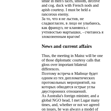
smile
in
men
'
s
faces
,
smooth
,
deceive
and
cog
.
duck
with
French
nods
and
apish
courtesy
.
I
must
be
held
a
rancorous
enemy
.
За
то
,
что
я
не
льстив
,
не
сладкогласен
,
в
лицо
не
улыбаюсь
,
как
француз
,
не
кланяюсь
с
учтивостью
мартышки
, -
считаюсь
я
злокозненным
врагом
!
News and current affairs
Thus
,
the
meeting
in
Mainz
will
be
one
of
those
diplomatic
courtesy
calls
that
gloss
over
important
bilateral
differences
.
Поэтому
встреча
в
Майнце
будет
одним
из
тех
дипломатических
протокольных
мероприятий
,
на
которых
обходятся
острые
углы
двусторонних
отношений
.
As
Australia
'
s
foreign
minister
,
and
a
global
NGO
head
,
I
met
Lugar
many
times
,
and
,
whether
or
not
we
agreed
on
issues
,
he
was
always
a
model
of