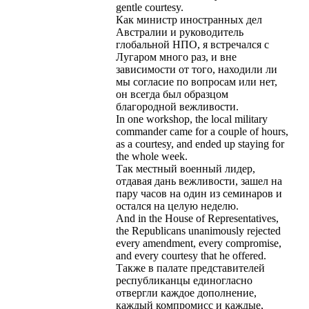
gentle
courtesy
.
Как
министр
иностранных
дел
Австралии
и
руководитель
глобальной
НПО
,
я
встречался
с
Лугаром
много
раз
,
и
вне
зависимости
от
того
,
находили
ли
мы
согласие
по
вопросам
или
нет
,
он
всегда
был
образцом
благородной
вежливости
.
In
one
workshop
,
the
local
military
commander
came
for
a
couple
of
hours
,
as
a
courtesy
,
and
ended
up
staying
for
the
whole
week
.
Так
местный
военный
лидер
,
отдавая
дань
вежливости
,
зашел
на
пару
часов
на
один
из
семинаров
и
остался
на
целую
неделю
.
And
in
the
House
of
Representatives
,
the
Republicans
unanimously
rejected
every
amendment
,
every
compromise
,
and
every
courtesy
that
he
offered
.
Также
в
палате
представителей
республиканцы
единогласно
отвергли
каждое
дополнение
,
каждый
компромисс
и
каждые
,