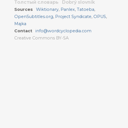
Толстый словарь
Dobrý slovník
Sources
Wiktionary
,
Panlex
,
Tatoeba
,
OpenSubtitles.org
,
Project Syndicate
,
OPUS
,
Majka
Contact
info@wordcyclopedia.com
Creative Commons BY-SA