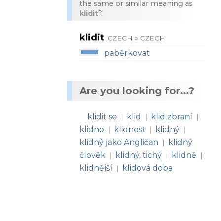
the same or similar meaning as
klidit
?
klidit
CZECH » CZECH
paběrkovat
Are you looking for...?
klidit se
klid
klid zbraní
|
|
|
klidno
klidnost
klidný
|
|
|
klidný jako Angličan
klidný
|
člověk
klidný, tichý
klidně
|
|
|
klidnější
klidová doba
|