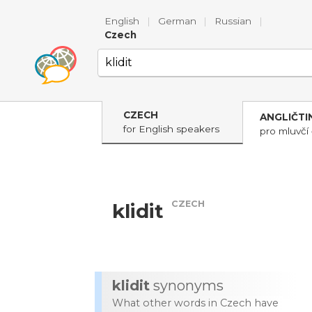
English
|
German
|
Russian
|
Czech
CZECH
ANGLIČTI
for English speakers
pro mluvčí 
CZECH
klidit
klidit
synonyms
What other words in Czech have