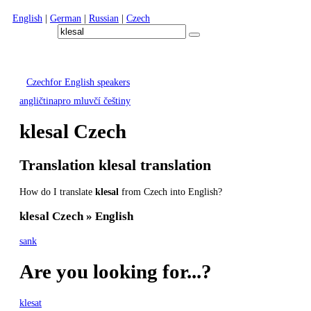
English
|
German
|
Russian
|
Czech
Czech
for English speakers
angličtina
pro mluvčí češtiny
klesal
Czech
Translation
klesal
translation
How do I translate
klesal
from Czech into English?
klesal
Czech » English
sank
Are you looking for...?
klesat