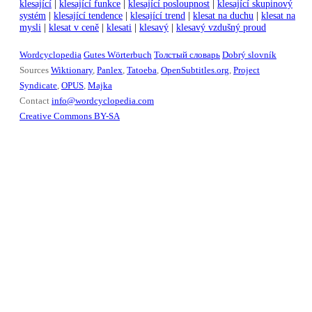
klesající
|
klesající funkce
|
klesající posloupnost
|
klesající skupinový
systém
|
klesající tendence
|
klesající trend
|
klesat na duchu
|
klesat na
mysli
|
klesat v ceně
|
klesati
|
klesavý
|
klesavý vzdušný proud
Wordcyclopedia
Gutes Wörterbuch
Толстый словарь
Dobrý slovník
Sources
Wiktionary
,
Panlex
,
Tatoeba
,
OpenSubtitles.org
,
Project
Syndicate
,
OPUS
,
Majka
Contact
info@wordcyclopedia.com
Creative Commons BY-SA