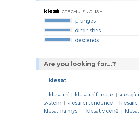
klesá
CZECH » ENGLISH
plunges
diminishes
descends
Are you looking for...?
klesat
klesající
klesající funkce
klesají
|
|
systém
klesající tendence
klesajíc
|
|
klesat na mysli
klesat v ceně
klesat
|
|