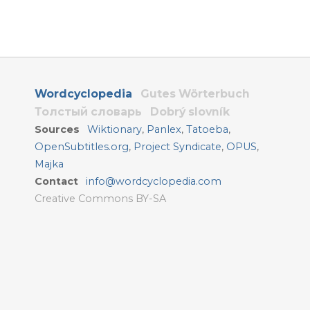
Wordcyclopedia
Gutes Wörterbuch
Толстый словарь
Dobrý slovník
Sources
Wiktionary
,
Panlex
,
Tatoeba
,
OpenSubtitles.org
,
Project Syndicate
,
OPUS
,
Majka
Contact
info@wordcyclopedia.com
Creative Commons BY-SA