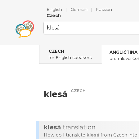
English
|
German
|
Russian
|
Czech
CZECH
ANGLIČTINA
for English speakers
pro mluvčí češ
CZECH
klesá
klesá
translation
How do I translate
klesá
from Czech into 