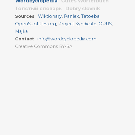
Wordcyclopedia
Gutes Wörterbuch
Толстый словарь
Dobrý slovník
Sources
Wiktionary
,
Panlex
,
Tatoeba
,
OpenSubtitles.org
,
Project Syndicate
,
OPUS
,
Majka
Contact
info@wordcyclopedia.com
Creative Commons BY-SA