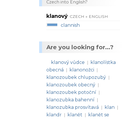
Czech into English?
klanový
CZECH » ENGLISH
clannish
Are you looking for...?
klanový vůdce
klanolístka
|
obecná
klanonožci
|
|
klanozoubek chlupozubý
|
klanozoubek obecný
|
klanozoubek potoční
|
klanozubka bahenní
|
klanozubka prosvítavá
klan
|
|
klandr
klanět
klanět se
|
|