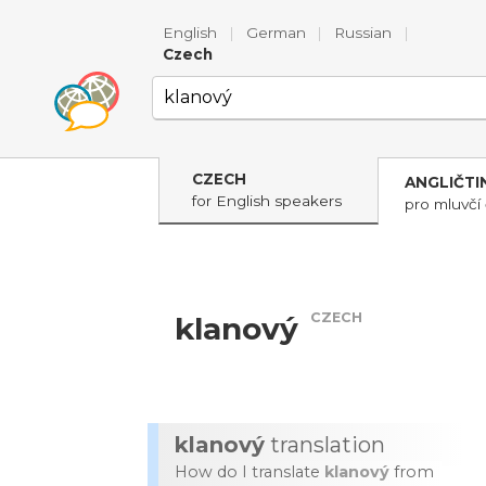
English
|
German
|
Russian
|
Czech
CZECH
ANGLIČTI
for English speakers
pro mluvčí 
CZECH
klanový
klanový
translation
How do I translate
klanový
from