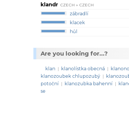
klandr
CZECH » CZECH
zábradlí
klacek
hůl
Are you looking for...?
klan
klanolístka obecná
klanono
|
|
klanozoubek chlupozubý
klanozou
|
potoční
klanozubka bahenní
klan
|
|
se