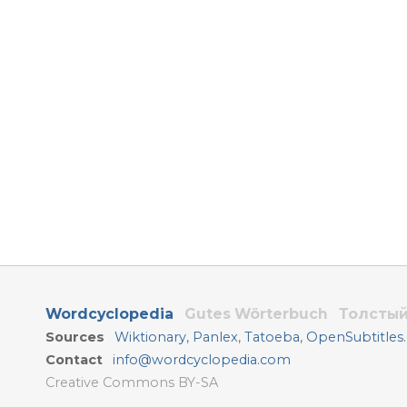
Wordcyclopedia
Gutes Wörterbuch
Толстый
Sources
Wiktionary
,
Panlex
,
Tatoeba
,
OpenSubtitles
Contact
info@wordcyclopedia.com
Creative Commons BY-SA