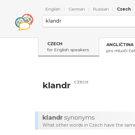
English
|
German
|
Russian
|
Czech
CZECH
ANGLIČTINA
for English speakers
pro mluvčí češ
CZECH
klandr
klandr
synonyms
What other words in Czech have the same