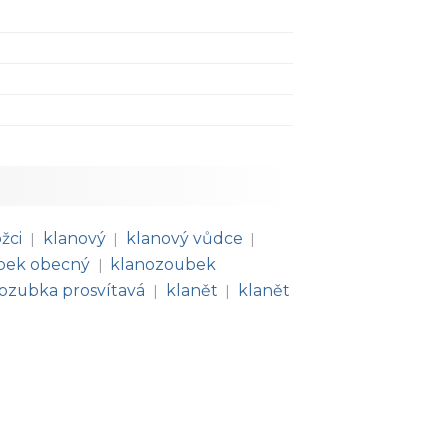
žci
klanový
klanový vůdce
|
|
|
bek obecný
klanozoubek
|
ozubka prosvítavá
klanět
klanět
|
|