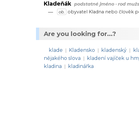
Kladeňák
podstatné jméno · rod mužsk
—
obyvatel
Kladna
nebo
člověk
p
ob.
Are you looking for...?
klade
Kladensko
kladenský
kl
|
|
|
nějakého slova
kladení vajíček u h
|
kladina
kladinářka
|