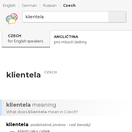
English
|
German
|
Russian
|
Czech
CZECH
ANGLIČTINA
for English speakers
pro mluvčí češtiny
CZECH
klientela
klientela
meaning
What does
klientela
mean in Czech?
klientela
podstatné jméno · rod ženský
—
klienti
jako
celek