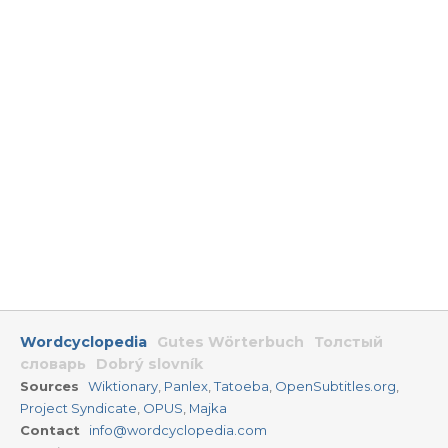
Wordcyclopedia
Gutes Wörterbuch
Толстый
словарь
Dobrý slovník
Sources
Wiktionary
,
Panlex
,
Tatoeba
,
OpenSubtitles.org
,
Project Syndicate
,
OPUS
,
Majka
Contact
info@wordcyclopedia.com