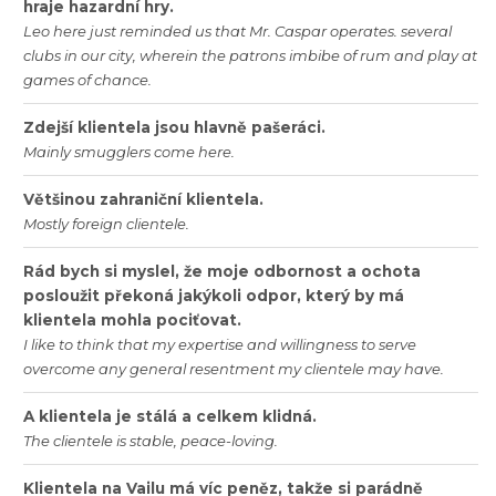
hraje
hazardní
hry
.
Leo
here
just
reminded
us
that
Mr
.
Caspar
operates
.
several
clubs
in
our
city
,
wherein
the
patrons
imbibe
of
rum
and
play
at
games
of
chance
.
Zdejší
klientela
jsou
hlavně
pašeráci
.
Mainly
smugglers
come
here
.
Většinou
zahraniční
klientela
.
Mostly
foreign
clientele
.
Rád
bych
si
myslel
,
že
moje
odbornost
a
ochota
posloužit
překoná
jakýkoli
odpor
,
který
by
má
klientela
mohla
pociťovat
.
I
like
to
think
that
my
expertise
and
willingness
to
serve
overcome
any
general
resentment
my
clientele
may
have
.
A
klientela
je
stálá
a
celkem
klidná
.
The
clientele
is
stable
,
peace
-
loving
.
Klientela
na
Vailu
má
víc
peněz
,
takže
si
parádně