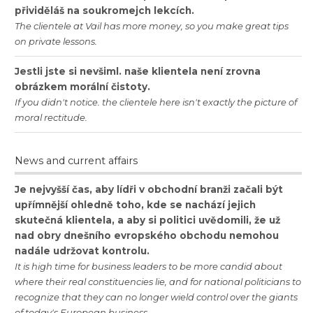
přividěláš
na
soukromejch
lekcích
.
The
clientele
at
Vail
has
more
money
,
so
you
make
great
tips
on
private
lessons
.
Jestli
jste
si
nevšiml
.
naše
klientela
není
zrovna
obrázkem
morální
čistoty
.
If
you
didn
'
t
notice
.
the
clientele
here
isn
'
t
exactly
the
picture
of
moral
rectitude
.
News and current affairs
Je
nejvyšší
čas
,
aby
lídři
v
obchodní
branži
začali
být
upřímnější
ohledně
toho
,
kde
se
nachází
jejich
skutečná
klientela
,
a
aby
si
politici
uvědomili
,
že
už
nad
obry
dnešního
evropského
obchodu
nemohou
nadále
udržovat
kontrolu
.
It
is
high
time
for
business
leaders
to
be
more
candid
about
where
their
real
constituencies
lie
,
and
for
national
politicians
to
recognize
that
they
can
no
longer
wield
control
over
the
giants
of
today
'
s
European
business
.