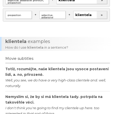
»
+
+
»
klientela
examples
How do I use
klientela
in a sentence?
Movie subtitles
Totiž
,
rozumějte
,
naše
klientela
jsou
vysoce
postavení
lidi
,
a
.
no
,
přirozeně
.
Well
,
you
see
,
we
do
have
a
very
high
-
class
clientele
and
.
well
,
naturally
.
Nemyslím
si
,
že
by
si
má
klientela
tady
.
potrpěla
na
takovéhle
věci
.
I
don
'
t
think
you
'
re
going
to
find
my
clientele
up
here
.
too
interested
in
that
sort
of
thing
.