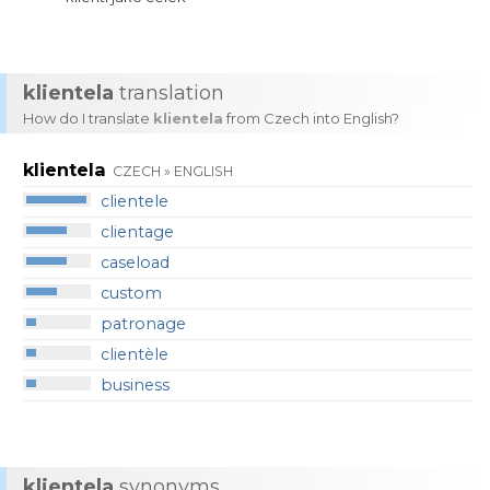
klientela
translation
How do I translate
klientela
from Czech into English?
klientela
CZECH » ENGLISH
clientele
clientage
caseload
custom
patronage
clientèle
business
klientela
synonyms