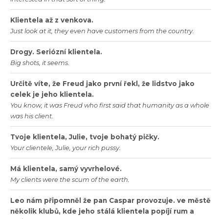
Klientela
až
z
venkova
.
Just
look
at
it
,
they
even
have
customers
from
the
country
.
Drogy
.
Seriózní
klientela
.
Big
shots
,
it
seems
.
Určitě
víte
,
že
Freud
jako
první
řekl
,
že
lidstvo
jako
celek
je
jeho
klientela
.
You
know
,
it
was
Freud
who
first
said
that
humanity
as
a
whole
was
his
client
.
Tvoje
klientela
,
Julie
,
tvoje
bohatý
pičky
.
Your
clientele
,
Julie
,
your
rich
pussy
.
Má
klientela
,
samý
vyvrhelové
.
My
clients
were
the
scum
of
the
earth
.
Leo
nám
připomněl
že
pan
Caspar
provozuje
.
ve
městě
několik
klubů
,
kde
jeho
stálá
klientela
popíjí
rum
a