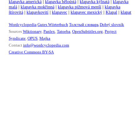
klapavka americká
|
klapavka běloústá
|
klapavka kýlnatá
|
klapavka
malá
|
klapavka mokřinná
|
klapavka pižmová menší
|
klapavka
štírovitá
|
klapavkovití
|
klapavec
|
klapavec mexický
|
Klapal
|
klapat
Wordcyclopedia
Gutes Wörterbuch
Толстый словарь
Dobrý slovník
Sources
Wiktionary
,
Panlex
,
Tatoeba
,
OpenSubtitles.org
,
Project
Syndicate
,
OPUS
,
Majka
Contact
info@wordcyclopedia.com
Creative Commons BY-SA