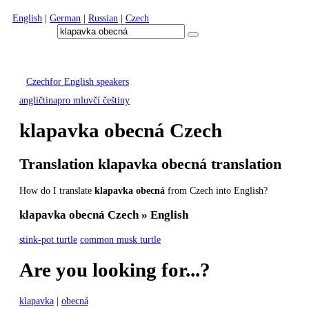
English
|
German
|
Russian
|
Czech
Czech
for English speakers
angličtina
pro mluvčí češtiny
klapavka obecná
Czech
Translation
klapavka obecná
translation
How do I translate
klapavka obecná
from Czech into English?
klapavka obecná
Czech » English
stink-pot turtle
common musk turtle
Are you looking for...?
klapavka
|
obecná