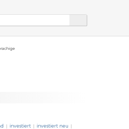
prachige
nd
investiert
investiert neu
|
|
|