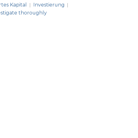
rtes Kapital
Investierung
|
|
estigate thoroughly