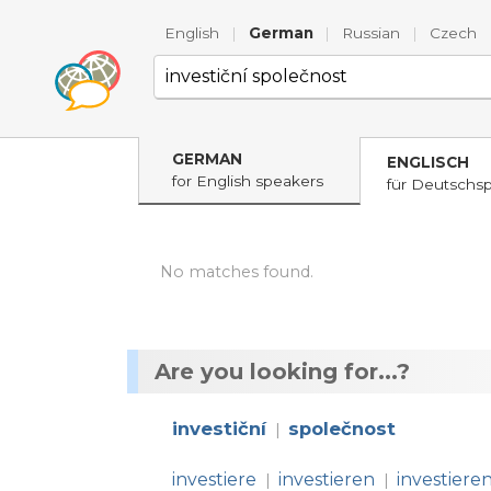
English
|
German
|
Russian
|
Czech
GERMAN
ENGLISCH
for English speakers
für Deutschs
No matches found.
Are you looking for...?
investiční
společnost
|
investiere
investieren
investiere
|
|