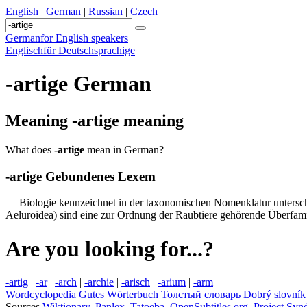
English
|
German
|
Russian
|
Czech
German
for English speakers
Englisch
für Deutschsprachige
-artige
German
Meaning
-artige
meaning
What does
-artige
mean in German?
-artige
Gebundenes Lexem
—
Biologie
kennzeichnet
in
der
taxonomischen
Nomenklatur
untersc
Aeluroidea
)
sind
eine
zur
Ordnung
der
Raubtiere
gehörende
Überfami
Are you looking for...?
-artig
|
-ar
|
-arch
|
-archie
|
-arisch
|
-arium
|
-arm
Wordcyclopedia
Gutes Wörterbuch
Толстый словарь
Dobrý slovník
Sources
Wiktionary
,
Panlex
,
Tatoeba
,
OpenSubtitles.org
,
Project Synd