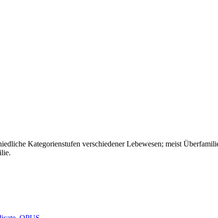
hiedliche
Kategorienstufen
verschiedener
Lebewesen
;
meist
Überfamili
lie
.
icate
,
OPUS