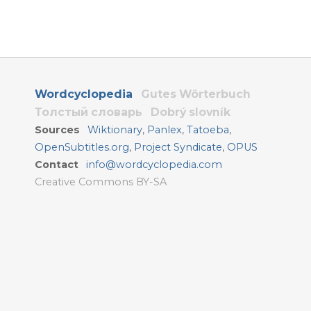
Wordcyclopedia
Gutes Wörterbuch
Толстый словарь
Dobrý slovník
Sources
Wiktionary
,
Panlex
,
Tatoeba
,
OpenSubtitles.org
,
Project Syndicate
,
OPUS
Contact
info@wordcyclopedia.com
Creative Commons BY-SA