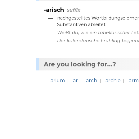
-arisch
Suffix
—
nachgestelltes
Wortbildungseleme
Substantiven
ableitet
Weißt
du
,
wie
ein
tabellarischer
Leb
Der
kalendarische
Frühling
beginn
Are you looking for...?
-arium
-ar
-arch
-archie
-arm
|
|
|
|