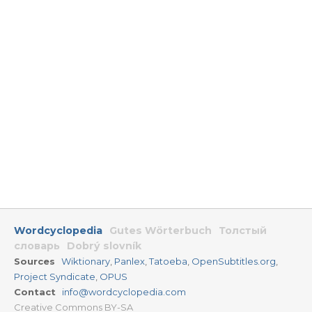
Wordcyclopedia
Gutes Wörterbuch
Толстый
словарь
Dobrý slovník
Sources
Wiktionary
,
Panlex
,
Tatoeba
,
OpenSubtitles.org
,
Project Syndicate
,
OPUS
Contact
info@wordcyclopedia.com
Creative Commons BY-SA