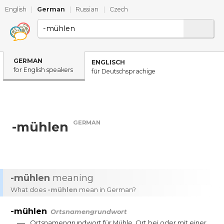
English
|
German
|
Russian
|
Czech
GERMAN
ENGLISCH
for English speakers
für Deutschsprachige
GERMAN
-mühlen
-mühlen
meaning
What does
-mühlen
mean in German?
-mühlen
Ortsnamengrundwort
—
Ortsnamengrundwort
für
Mühle
,
Ort
bei
oder
mit
einer