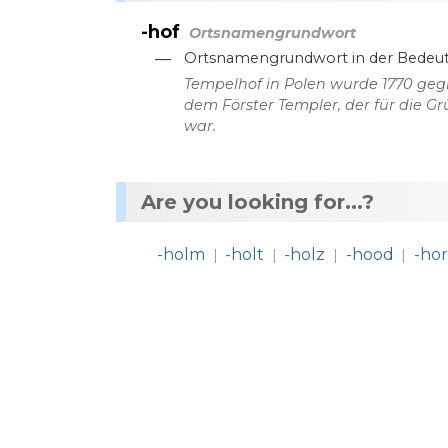
-hof
Ortsnamengrundwort
—
Ortsnamengrundwort
in
der
Bedeu
Tempelhof
in
Polen
wurde
1770
geg
dem
Förster
Templer
,
der
für
die
Gr
war
.
Are you looking for...?
-holm
-holt
-holz
-hood
-hor
|
|
|
|