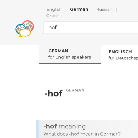
English
|
German
|
Russian
|
Czech
GERMAN
ENGLISCH
for English speakers
für Deutschs
GERMAN
-hof
-hof
meaning
What does
-hof
mean in German?