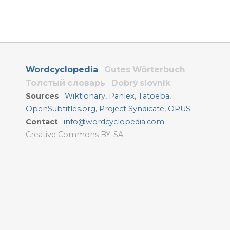
Wordcyclopedia
Gutes Wörterbuch
Толстый словарь
Dobrý slovník
Sources
Wiktionary
,
Panlex
,
Tatoeba
,
OpenSubtitles.org
,
Project Syndicate
,
OPUS
Contact
info@wordcyclopedia.com
Creative Commons BY-SA