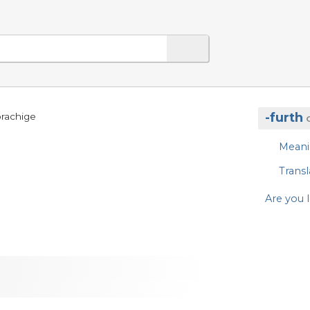
-furth
prachige
Mean
Transl
Are you l