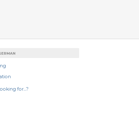
GERMAN
ing
ation
ooking for...?