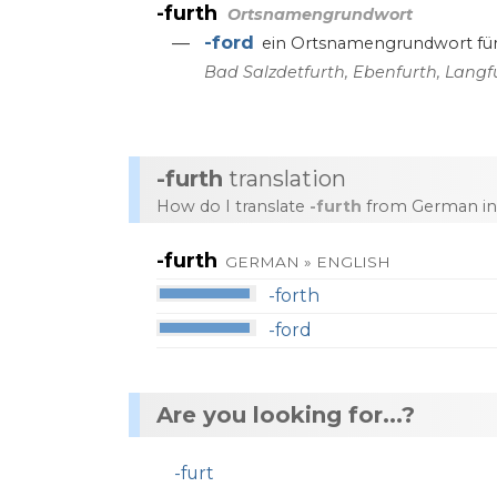
-furth
Ortsnamengrundwort
-ford
—
ein
Ortsnamengrundwort
fü
Bad
Salzdetfurth
,
Ebenfurth
,
Langf
-furth
translation
How do I translate
-furth
from German int
-furth
GERMAN » ENGLISH
-forth
-ford
Are you looking for...?
-furt