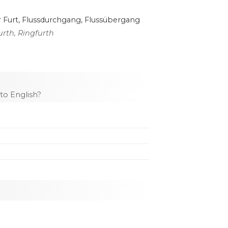
r
Furt
,
Flussdurchgang
,
Flussübergang
urth
,
Ringfurth
o English?