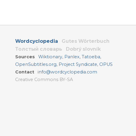
Wordcyclopedia
Gutes Wörterbuch
Толстый словарь
Dobrý slovník
Sources
Wiktionary
,
Panlex
,
Tatoeba
,
OpenSubtitles.org
,
Project Syndicate
,
OPUS
Contact
info@wordcyclopedia.com
Creative Commons BY-SA