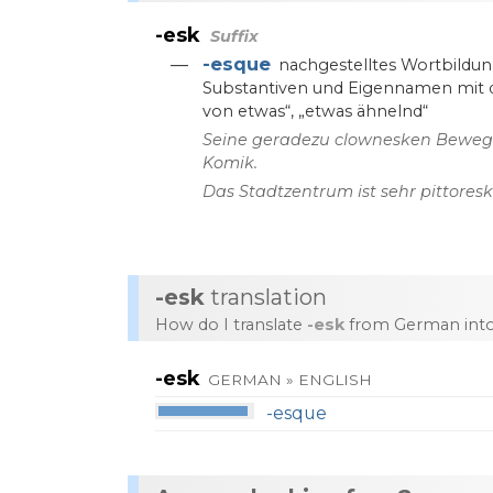
-esk
Suffix
-esque
—
nachgestelltes
Wortbildu
Substantiven
und
Eigennamen
mit
von
etwas“
,
„etwas
ähnelnd“
Seine
geradezu
clownesken
Beweg
Komik
.
Das
Stadtzentrum
ist
sehr
pittores
-esk
translation
How do I translate
-esk
from German into
-esk
GERMAN » ENGLISH
-esque