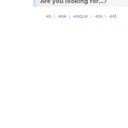
Are you looking for...?
-es
-ese
-esque
-ess
-est
|
|
|
|