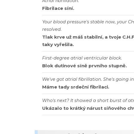
Atrial
fibrillation
.
Fibrilace
síní
.
Your
blood
pressure
'
s
stable
now
,
your
C
resolved
.
Tlak
krve
už
máš
stabilní
,
a
tvoje
C
.
H
.
taky
vyřešila
.
First
-
degree
atrial
ventricular
block
.
Blok
dutinové
síně
prvního
stupně
.
We
'
ve
got
atrial
fibrillation
.
She
'
s
going
i
Máme
tady
srdeční
fibrilaci
.
Who
'
s
next
?
It
showed
a
short
burst
of
atr
Ukázalo
to
krátký
nárust
síňového
ch