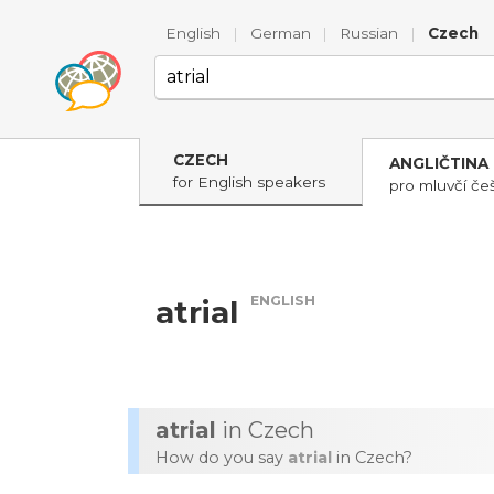
English
|
German
|
Russian
|
Czech
CZECH
ANGLIČTINA
for English speakers
pro mluvčí češ
ENGLISH
atrial
atrial
in Czech
How do you say
atrial
in Czech?