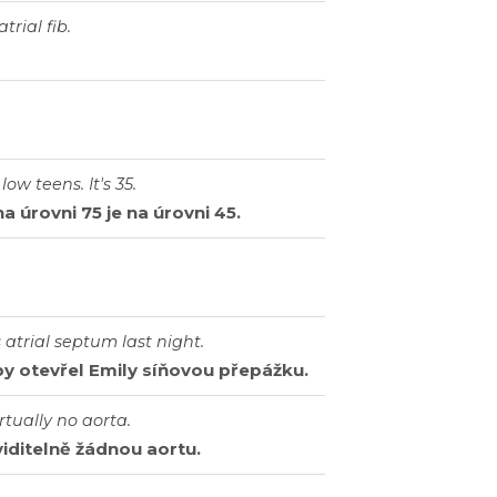
atrial
fib
.
low
teens
.
It
'
s
35.
na
úrovni
75
je
na
úrovni
45.
s
atrial
septum
last
night
.
by
otevřel
Emily
síňovou
přepážku
.
irtually
no
aorta
.
viditelně
žádnou
aortu
.