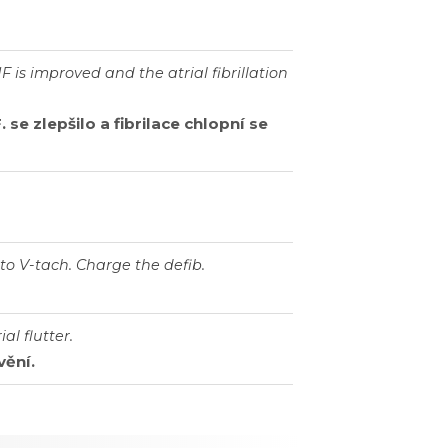
HF
is
improved
and
the
atrial
fibrillation
F
.
se
zlepšilo
a
fibrilace
chlopní
se
nto
V
-
tach
.
Charge
the
defib
.
ial
flutter
.
vění
.