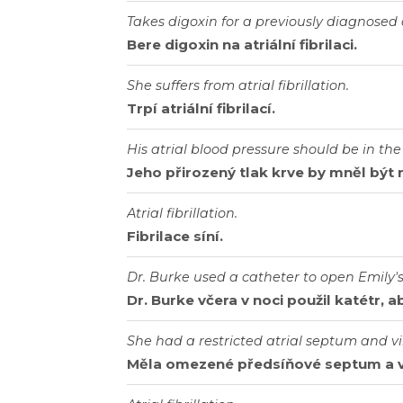
Takes
digoxin
for
a
previously
diagnosed
Bere
digoxin
na
atriální
fibrilaci
.
She
suffers
from
atrial
fibrillation
.
Trpí
atriální
fibrilací
.
His
atrial
blood
pressure
should
be
in
the
Jeho
přirozený
tlak
krve
by
mněl
být
Atrial
fibrillation
.
Fibrilace
síní
.
Dr
.
Burke
used
a
catheter
to
open
Emily
'
Dr
.
Burke
včera
v
noci
použil
katétr
,
a
She
had
a
restricted
atrial
septum
and
v
Měla
omezené
předsíňové
septum
a