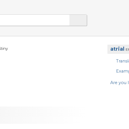
atrial
tiny
E
Transl
Exam
Are you l