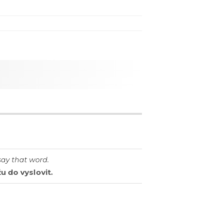
say
that
word
.
žu
do
vyslovit
.