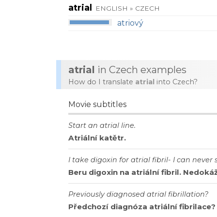
atrial
ENGLISH » CZECH
atriový
atrial
in Czech examples
How do I translate
atrial
into Czech?
Movie subtitles
Start
an
atrial
line
.
Atriální
katětr
.
I
take
digoxin
for
atrial
fibril
-
I
can
never
Beru
digoxin
na
atriální
fibril
.
Nedoká
Previously
diagnosed
atrial
fibrillation
?
Předchozí
diagnóza
atriální
fibrilace
?