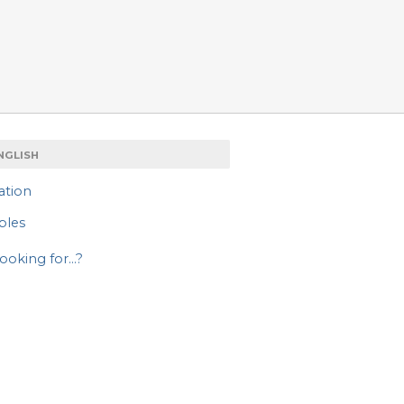
NGLISH
ation
ples
ooking for...?