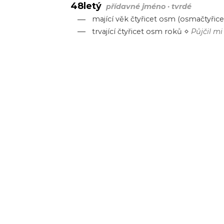
48letý
přídavné jméno · tvrdé
—
mající
věk
čtyřicet
osm
(
osmačtyřice
—
⋄
trvající
čtyřicet
osm
roků
Půjčil
mi