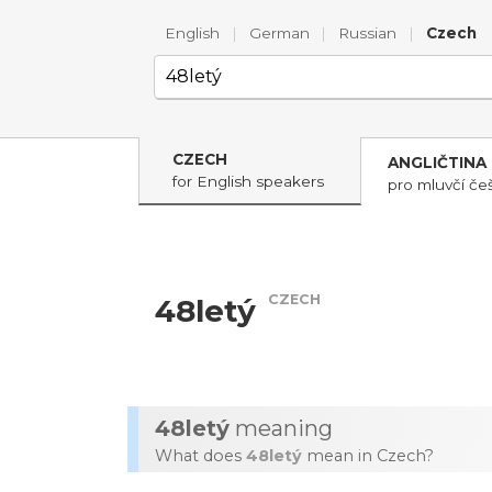
English
|
German
|
Russian
|
Czech
CZECH
ANGLIČTINA
for English speakers
pro mluvčí češ
CZECH
48letý
48letý
meaning
What does
48letý
mean in Czech?