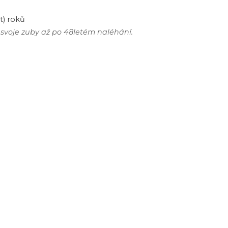
t
)
roků
svoje
zuby
až
po
48
letém
naléhání
.