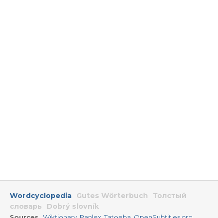
Wordcyclopedia
Gutes Wörterbuch
Толстый
словарь
Dobrý slovník
Sources
Wiktionary
,
Panlex
,
Tatoeba
,
OpenSubtitles.org
,