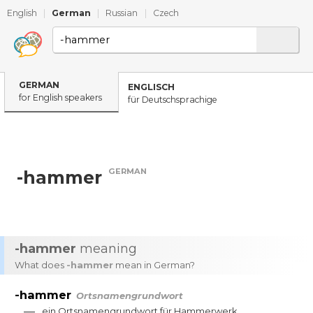
English
|
German
|
Russian
|
Czech
GERMAN
ENGLISCH
for English speakers
für Deutschsprachige
GERMAN
-hammer
-hammer
meaning
What does
-hammer
mean in German?
-hammer
Ortsnamengrundwort
—
ein
Ortsnamengrundwort
für
Hammerwerk