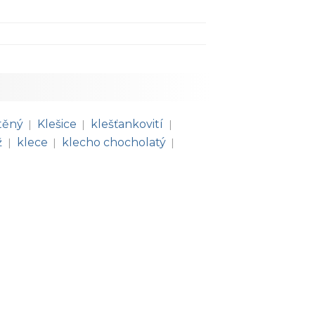
těný
Klešice
klešťankovití
|
|
|
ž
klece
klecho chocholatý
|
|
|