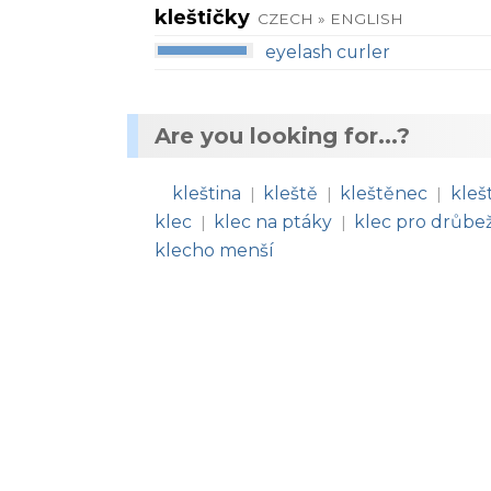
kleštičky
CZECH » ENGLISH
eyelash curler
Are you looking for...?
kleština
kleště
kleštěnec
kleš
|
|
|
klec
klec na ptáky
klec pro drůbe
|
|
klecho menší