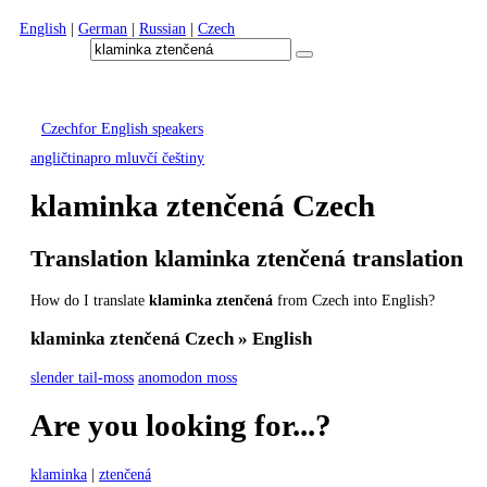
English
|
German
|
Russian
|
Czech
Czech
for English speakers
angličtina
pro mluvčí češtiny
klaminka ztenčená
Czech
Translation
klaminka ztenčená
translation
How do I translate
klaminka ztenčená
from Czech into English?
klaminka ztenčená
Czech » English
slender tail-moss
anomodon moss
Are you looking for...?
klaminka
|
ztenčená