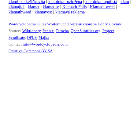
klaminka keříčkovitá
|
klaminka rozložená
|
klaminka tupolistá
|
klam
|
klamající
|
klamat
|
klamat se
|
Klamath Falls
|
Klamath weed
|
klamathweed
|
klamavost
|
klamavá reklama
Wordcyclopedia
Gutes Wörterbuch
Толстый словарь
Dobrý slovník
Sources
Wiktionary
,
Panlex
,
Tatoeba
,
OpenSubtitles.org
,
Project
Syndicate
,
OPUS
,
Majka
Contact
info@wordcyclopedia.com
Creative Commons BY-SA