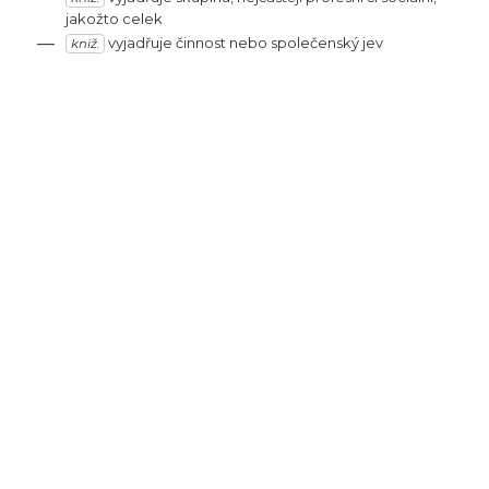
jakožto
celek
—
vyjadřuje
činnost
nebo
společenský
jev
kniž.