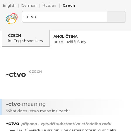
English
|
German
|
Russian
|
Czech
CZECH
ANGLIČTINA
for English speakers
pro mluvčí češtiny
CZECH
-ctvo
-ctvo
meaning
What does
-ctvo
mean in Czech?
-ctvo
přípona · vytváří substantiva středního rodu
—
vyjadřuje
skupinu
,
nejčastěji
profesní
či
sociální
,
kniž.